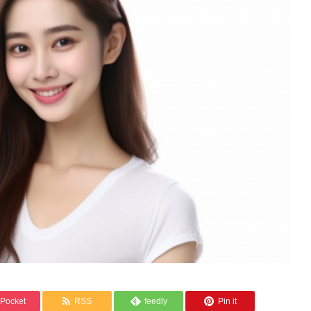
Pocket
RSS
feedly
Pin it