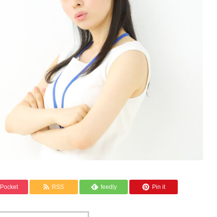
Pocket
RSS
feedly
Pin it